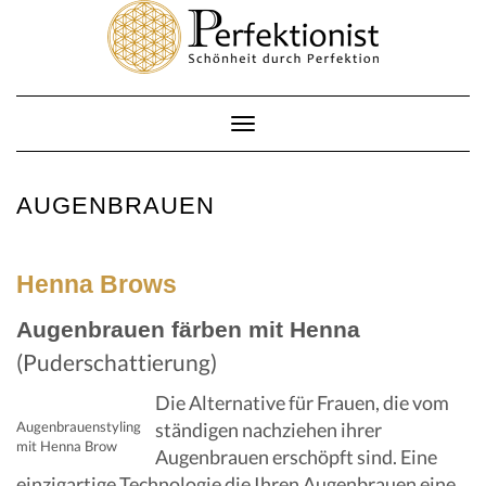
Skip
to
content
Toggle
Navigation
AUGENBRAUEN
Henna Brows
Augenbrauen färben mit Henna
(Puderschattierung)
Die Alternative für Frauen, die vom
Augenbrauenstyling
ständigen nachziehen ihrer
mit Henna Brow
Augenbrauen erschöpft sind. Eine
einzigartige Technologie die Ihren Augenbrauen eine